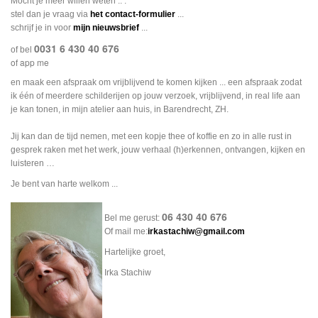
Mocht je meer willen weten .. .
stel dan je vraag via
het contact-formulier
...
schrijf je in voor
mijn nieuwsbrief
...
0031 6 430 40 676
of bel
of app me
en maak een afspraak om vrijblijvend te komen kijken ... een afspraak zodat
ik één of meerdere schilderijen op jouw verzoek, vrijblijvend, in real life aan
je kan tonen, in mijn atelier aan huis, in Barendrecht, ZH.
Jij kan dan de tijd nemen, met een kopje thee of koffie en zo in alle rust in
gesprek raken met het werk, jouw verhaal (h)erkennen, ontvangen, kijken en
luisteren …
Je bent van harte welkom ...
06 430 40 676
Bel me gerust:
Of mail me:
irkastachiw@gmail.com
Hartelijke groet,
Irka Stachiw