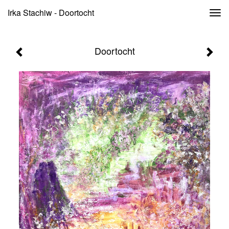
Irka Stachiw - Doortocht
Togg
navi
Doortocht