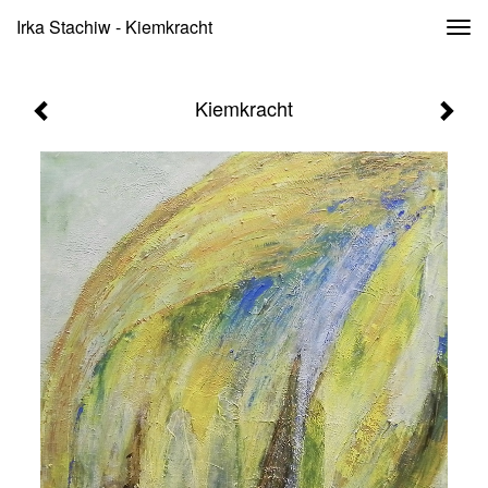
Irka Stachiw - Kiemkracht
Togg
navi
Kiemkracht